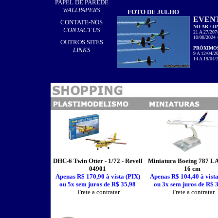
PAPEL DE PAREDE
WALLPAPERS
FOTO DE JULHO
EVENT
CONTATE-NOS
NO AR /
ON
CONTACT US
21 A 27/20
10/08/202
OUTROS SITES
PRÓXIMO
LINKS
9 A 12/04
14 A 19/04
DHC-6 Twin Otter - 1/72 - Revell
Miniatura Boeing 787 L
04901
16 cm
Apenas R$ 170,90 à vista (PIX)
Apenas R$ 104,40 à vista
ou 5x sem juros de R$ 35,98
ou 3x sem juros de R$ 
Frete a contratar
Frete a contratar