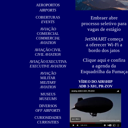
AEROPORTOS
AIRPORTS
Embraer abre
COBERTURAS
EVENTS
processo seletivo para
vagas de estágio
AVIAÇÃO
COMERCIAL
COMMERCIAL
JetSMART começa
AVIATION
a oferecer Wi-Fi a
bordo dos jatos
AVIAÇÃO CIVIL
CIVIL AVIATION
Clique aqui e confira
AVIAÇÃO EXECUTIVA
a agenda da
EXECUTIVE AVIATION
Esquadrilha da Fumaça
AVIAÇÃO
MILITAR
VÍDEO DO AIRSHIP
MILITARY
ADB 3-X01, PR-ZOV
AVIATION
MUSEUS
MUSEUMS
DIVERSOS
OFF AIRPORTS
CURIOSIDADES
CURIOSITIES